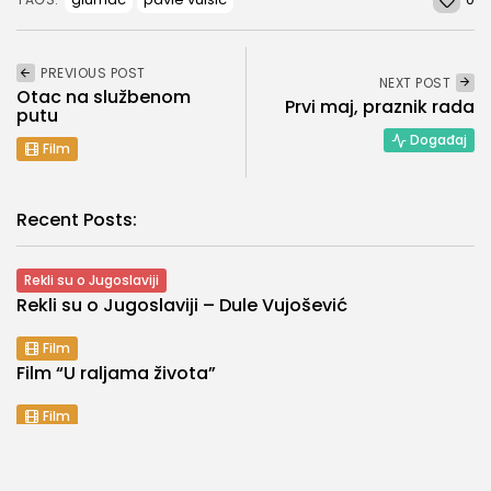
PREVIOUS POST
NEXT POST
Otac na službenom
Prvi maj, praznik rada
putu
Događaj
Film
Recent Posts:
Rekli su o Jugoslaviji
Rekli su o Jugoslaviji – Dule Vujošević
Film
Film “U raljama života”
Film
Crtani film “Surogat”
Rekli su o Jugoslaviji