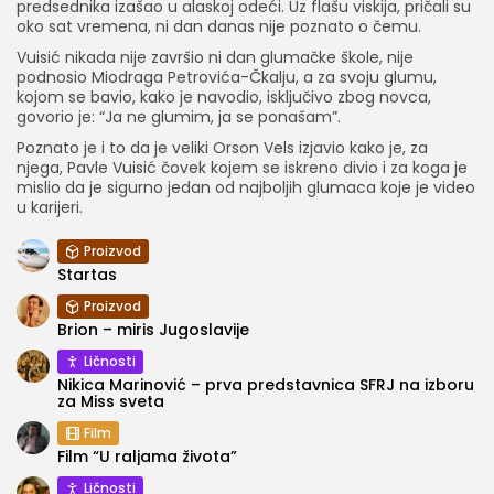
predsednika izašao u alaskoj odeći. Uz flašu viskija, pričali su
oko sat vremena, ni dan danas nije poznato o čemu.
Vuisić nikada nije završio ni dan glumačke škole, nije
podnosio Miodraga Petrovića-Čkalju, a za svoju glumu,
kojom se bavio, kako je navodio, isključivo zbog novca,
govorio je: “Ja ne glumim, ja se ponašam”.
Poznato je i to da je veliki Orson Vels izjavio kako je, za
njega, Pavle Vuisić čovek kojem se iskreno divio i za koga je
mislio da je sigurno jedan od najboljih glumaca koje je video
u karijeri.
Proizvod
Startas
Proizvod
Brion – miris Jugoslavije
Ličnosti
Nikica Marinović – prva predstavnica SFRJ na izboru
za Miss sveta
Film
Film “U raljama života”
Ličnosti