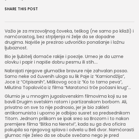
SHARE THIS POST
Važio je za mrzovoljnog čoveka, teškog (ne samo po kilaži) i
namćorastog, bez strpljenja ni želje da se dopadne
drugima. Najviše je prezirao udvoričko ponašanje i lažnu
ljubaznost.
Bio je ljubitelj domaće rakije i poezije. Umeo je da uzme
olovku i papir i napiše dobru pesmu ili stih….
Nabrajati njegove glumačke bravure nije zahvalan posao.
Samo neke od čuvenih uloga su lik Paje iz “Kamiondžija”,
Joce iz “Otpisanih”, Miškovog oca iz “Ko to tamo peva”,
Milutina Topalovića iz filma “Maratonci trče počasni krug”…
Glumio je u mnogim jugoslovenskim filmovima koji su se
bavili Drugim svetskim ratom i partizanskom borbom. Ali,
privatno on sve to nije podnosio, jer je bio zakleti
antikomunista i uporno je odbijao susret sa predsednikom
Titom. Jednom prilikom se ipak sreo sa Brozom i to nakon
premijere filma “Bitka na Neretvi”, kada su ga dva oficira
pokupila sa njegovog splava i odvela u Beli dvor. Namćorasti
glumac nije želeo da se obuče svečano nego je pred