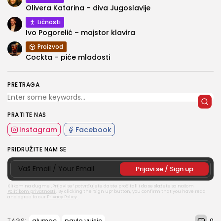
Olivera Katarina – diva Jugoslavije
Ličnosti
Ivo Pogorelić – majstor klavira
Proizvod
Cockta – piće mladosti
PRETRAGA
PRATITE NAS
Instagram
Facebook
PRIDRUŽITE NAM SE
Klikom na dugme „Prijavi se“ potvrđujete da ste pročitali i da se slažete sa našom
Politikom privatnosti
.
By clicking the “Sign up” button, you confirm that you have read
and agree to our
Privacy Policy
.
0
glumac
pavle vuisic
TAGS: