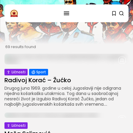
PRATITE NAS
69 results found
Instagram
Facebook
SHOP
Ličnosti
Sport
Radivoj Korać – Žućko
Drugog juna 1969. godine u celoj Jugoslaviji nije odigrana
nijedna košarkaška utakmica. Tog dana u saobraćajnoj
nesreći život je izgubio Radivoj Korać Žućko, jedan od
najboljih jugoslovenskih košarkaša svih vremena....
Ličnosti