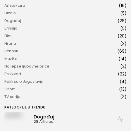
Arhitektura
(16)
Dizajn
(5)
Događaj
(28)
Emisija
(5)
Film
(20)
Hrana
(3)
Ličnosti
(69)
Muzika
(14)
Najlepše ljubavne priče
(2)
Proizvod
(22)
Rekli su o Jugoslaviji
(4)
Sport
(13)
TV serija
(3)
KATEGORIJE U TRENDU
Događaj
28 Articles