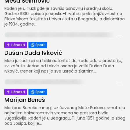
Meša Selimović
Rođen je u Tuzli gde je završio osnovnu i srednju školu.
Godine 1930. upisao je srpsko-hrvatski jezik i književnost na
Filozofskom fakultetu Univerziteta u Beogradu, a diplomirao
je 1934. godine....
Ličnosti
Sport
Dušan Duda Ivković
Malo je ljudi koji su toliki autoritet da, kada uđu u prostoriju,
PRIDRUŽITE NAM SE
svi zaćute. Jedna od takvih osoba je veliki Dušan Duda
Ivković, trener koji nas je sve usrećio zlatnim...
Klikom na dugme „Prijavi se“ potvrđujete da ste pročitali i da se slažete sa našom
Politikom privatnosti
.
By clicking the “Sign up” button, you confirm that you have
read and agree to our
Privacy Policy
.
Ličnosti
Sport
Marijan Beneš
Marijana Beneša mnogi, uz čuvenog Mate Parlova, smatraju
najboljim bokserom svih vremena sa prostora bivše
Jugoslavije. Rođen je u Beogradu, 11. juna 1951. godine, a zbog
oca Josipa, koji je...