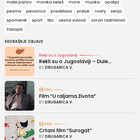
mate parlov
monika seleš
more
muzika
opatija
pesma
pevacica
predstava
preluk
rovinj
serija
spomenik
sport
tito
vesna vulović
zoran radmilović
časopis
SKORAŠNJE OBJAVE
Rekli su o Jugoslaviji
Rekli su o Jugoslaviji – Dule...
BY
DRUGARICA V.
Film
Film “U raljama života”
BY
DRUGARICA V.
Film
Crtani film “Surogat”
BY
DRUGARICA V.