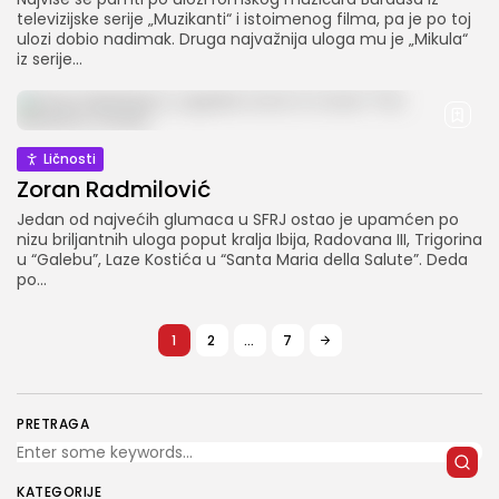
televizijske serije „Muzikanti“ i istoimenog filma, pa je po toj
ulozi dobio nadimak. Druga najvažnija uloga mu je „Mikula“
iz serije...
Ličnosti
Zoran Radmilović
Jedan od najvećih glumaca u SFRJ ostao je upamćen po
nizu briljantnih uloga poput kralja Ibija, Radovana III, Trigorina
u “Galebu”, Laze Kostića u “Santa Maria della Salute”. Deda
po...
1
2
…
7
PRETRAGA
KATEGORIJE