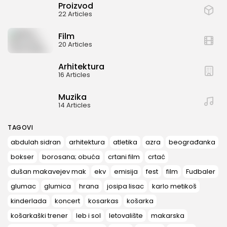
Proizvod
22 Articles
Film
20 Articles
Arhitektura
16 Articles
Muzika
14 Articles
TAGOVI
abdulah sidran
arhitektura
atletika
azra
beograđanka
bokser
borosana; obuća
crtani film
crtać
dušan makavejev mak
ekv
emisija
fest
film
Fudbaler
glumac
glumica
hrana
josipa lisac
karlo metikoš
kinderlada
koncert
kosarkas
košarka
košarkaški trener
leb i sol
letovalište
makarska