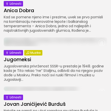
Ličnosti
Anica Dobra
Kad se pomene njeno ime i prezime, uvek se prvo pomisli
na kombinaciju neverovatne lepote i balkanskog
temperamenta – Anica Dobra, jedna od najlepših i
najatraktivnijih jugoslovenskih glumica, Rođena je...
Ličnosti
Muzika
Jugomeksi
Jugoslovenska privrženost SSSR-u prestala je 1948. godine
kada je Tito rekao “ne” Staljinu, odbivši da na njegov poziv
dođe u Moskvu. Preko noći svi ruski filmovi i muzika u
Jugoslaviji...
Ličnosti
Jovan Janićijević Burduš
Najviše se pamti po ulozi romskog muzičara Burduša iz