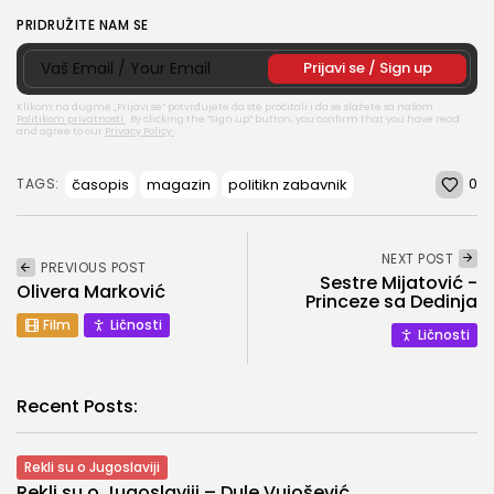
PRIDRUŽITE NAM SE
Klikom na dugme „Prijavi se“ potvrđujete da ste pročitali i da se slažete sa našom
Politikom privatnosti
.
By clicking the “Sign up” button, you confirm that you have read
and agree to our
Privacy Policy
.
0
časopis
magazin
politikn zabavnik
TAGS:
NEXT POST
PREVIOUS POST
Sestre Mijatović -
Olivera Marković
Princeze sa Dedinja
Film
Ličnosti
Ličnosti
Recent Posts:
Rekli su o Jugoslaviji
Rekli su o Jugoslaviji – Dule Vujošević