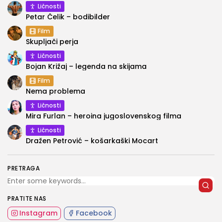
Ličnosti
Petar Čelik – bodibilder
Film
Skupljači perja
Ličnosti
Bojan Križaj – legenda na skijama
Film
Nema problema
Ličnosti
Mira Furlan – heroina jugoslovenskog filma
Ličnosti
Dražen Petrović – košarkaški Mocart
PRETRAGA
PRATITE NAS
Instagram
Facebook