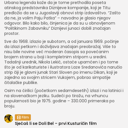
Urbana legenda kaže da je tome prethodila poseta
atinskog predstavnika Diznijeve kompanije, koji je Titu
predložio da se u Jugoslaviji obnovi strip izdavaštvo. “Zašto
da ne, ja volim Paju Patka” – navodno je glasio njegov
odgovor. Bilo kako bilo, činjenica je da su u obnovljenom
“Politikinom Zabavniku” Diznijevi junaci dobili značajan
prostor.
Sve do 1968. izlazio je subotom, a od januara 1969. počinje
da izlazi petkom i doživljava značajan preobražaj. Više to
nisu bile novine već moderan časopis sa povećanim
brojem strana u boji i kompletnim stripom u sredini.
Tadašnji urednik, Nikola Lekić, ostaće upamćen i po tome
što je od karikaturiste i ilustratora Laze Sredanovića naručio
strip čiji je glavni junak Stari Sloven po imenu Dikan, koji je
zajedno sa svojim stricem Vukojem, pobrao simpatije
čitalačke publike.
Osim na ćirilici (početkom sedamdesetih) izlazi i na latinici i
na slovenačkom jeziku. Sudeći po tiražu, na vrhuncu
popularnosti bio je 1975. godine – 330.000 primeraka po
broju.
Film
Sjećaš li se Doli Bel – prvi Kusturičin film