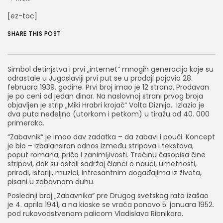
[ez-toc]
SHARE THIS POST
Simbol detinjstva i prvi „internet“ mnogih generacija koje su
odrastale u Jugoslaviji prvi put se u prodaji pojavio 28.
februara 1939. godine. Prvi broj imao je 12 strana. Prodavan
je po ceni od jedan dinar. Na naslovnoj strani prvog broja
objavljen je strip „Miki Hrabri krojač“ Volta Diznija. Izlazio je
dva puta nedeljno (utorkom i petkom) u tiražu od 40. 000
primeraka.
“Zabavnik” je imao dav zadatka – da zabavi i pouči. Koncept
je bio – izbalansiran odnos između stripova i tekstova,
poput romana, priča i zanimlјivosti. Trećinu časopisa čine
stripovi, dok su ostali sadržaj članci o nauci, umetnosti,
prirodi, istoriji, muzici, intresantnim događajima iz života,
pisani u zabavnom duhu.
Poslednji broj „Zabavnika“ pre Drugog svetskog rata izašao
je 4. aprila 1941, a na kioske se vraća ponovo 5. januara 1952.
pod rukovodstvenom palicom Vladislava Ribnikara.