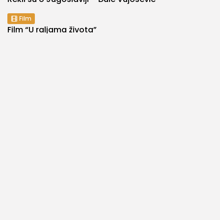
Film
Film “U raljama života”
Film
Crtani film “Surogat”
Rekli su o Jugoslaviji
Rekli su o Jugoslaviji – Dragan Bjelogrlić
Ličnosti
Sport
Radivoj Korać – Žućko
Ličnosti
Meša Selimović
Emisija
Muzika
Muzički tobogan
Rekli su o Jugoslaviji
Rekli su o Jugoslaviji – Arsen Dedić