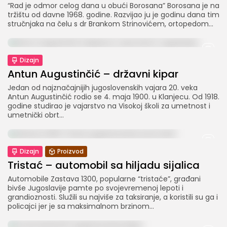
“Rad je odmor celog dana u obući Borosana” Borosana je na
tržištu od davne 1968. godine. Razvijao ju je godinu dana tim
stručnjaka na čelu s dr Brankom Strinovićem, ortopedom...
Dizajn
Antun Augustinčić – državni kipar
Jedan od najznačajnijih jugoslovenskih vajara 20. veka
PRIDRUŽITE NAM SE
Antun Augustinčić rodio se 4. maja 1900. u Klanjecu. Od 1918.
godine studirao je vajarstvo na Visokoj školi za umetnost i
umetnički obrt...
Klikom na dugme „Prijavi se“ potvrđujete da ste pročitali i da se slažete sa našom
Politikom privatnosti
.
By clicking the “Sign up” button, you confirm that you have
read and agree to our
Privacy Policy
.
Dizajn
Proizvod
Tristać – automobil sa hiljadu sijalica
Automobile Zastava 1300, popularne “tristaće”, građani
bivše Jugoslavije pamte po svojevremenoj lepoti i
grandioznosti. Služili su najviše za taksiranje, a koristili su ga i
policajci jer je sa maksimalnom brzinom...