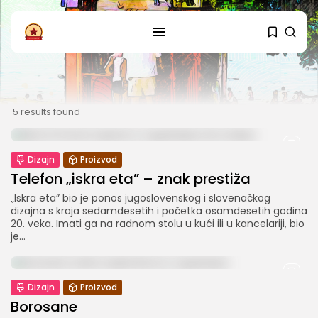
PRATITE NAS
Instagram
Facebook
5 results found
SHOP
Dizajn
Proizvod
Telefon „iskra eta” – znak prestiža
„Iskra eta” bio je ponos jugoslovenskog i slovenačkog
dizajna s kraja sedamdesetih i početka osamdesetih godina
20. veka. Imati ga na radnom stolu u kući ili u kancelariji, bio
je...
Dizajn
Proizvod
Borosane