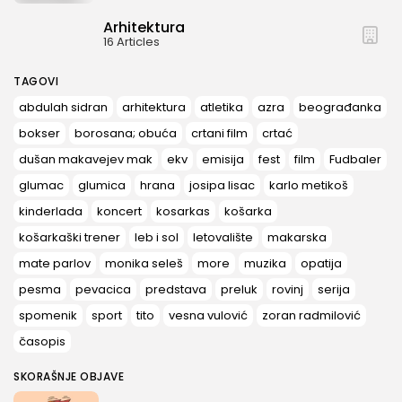
Arhitektura
16 Articles
TAGOVI
abdulah sidran
arhitektura
atletika
azra
beograđanka
bokser
borosana; obuća
crtani film
crtać
dušan makavejev mak
ekv
emisija
fest
film
Fudbaler
glumac
glumica
hrana
josipa lisac
karlo metikoš
kinderlada
koncert
kosarkas
košarka
košarkaški trener
leb i sol
letovalište
makarska
mate parlov
monika seleš
more
muzika
opatija
pesma
pevacica
predstava
preluk
rovinj
serija
spomenik
sport
tito
vesna vulović
zoran radmilović
časopis
SKORAŠNJE OBJAVE