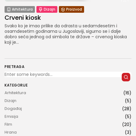
Arhitektura
Dizajn
Proizvod
Crveni kiosk
Svako ko je imao prilike da odrasta u sedamdesetim i
osamdesetim godinama u Jugoslaviji, sigurno se i dalje
dobro seća jednog od simbola te države – crvenog kioska
koji je...
PRETRAGA
KATEGORIJE
Arhitektura
(16)
Dizajn
(5)
Događaj
(28)
Emisija
(5)
Film
(20)
Hrana
(3)