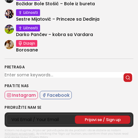
Božidar Bole Stošić – Bole iz bureta
Ličnosti
Sestre Mijatović – Princeze sa Dedinja
Ličnosti
Darko Pančev – kobra sa Vardara
Dizajn
Borosane
PRETRAGA
PRATITE NAS
Instagram
Facebook
PRIDRUŽITE NAM SE
Klikom na dugme „Prijavi se“ potvrđujete da ste pročitali i da se slažete sa našom
Politikom privatnosti
.
By clicking the “Sign up” button, you confirm that you have read
and agree to our
Privacy Policy
.