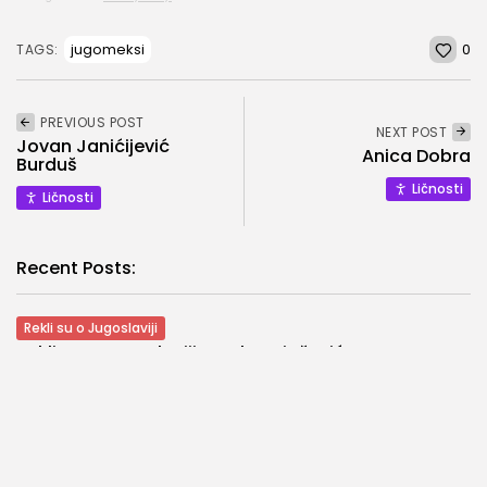
0
jugomeksi
TAGS:
PREVIOUS POST
NEXT POST
Jovan Janićijević
Anica Dobra
Burduš
Ličnosti
Ličnosti
Recent Posts:
Rekli su o Jugoslaviji
Rekli su o Jugoslaviji – Dule Vujošević
Film
Film “U raljama života”
Film