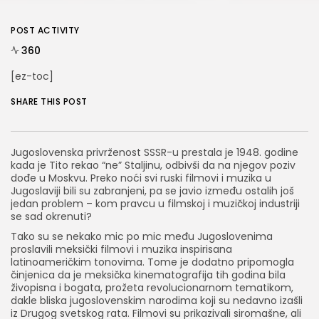
POST ACTIVITY
360
[ez-toc]
SHARE THIS POST
Jugoslovenska privrženost SSSR-u prestala je 1948. godine
kada je Tito rekao “ne” Staljinu, odbivši da na njegov poziv
dođe u Moskvu. Preko noći svi ruski filmovi i muzika u
Jugoslaviji bili su zabranjeni, pa se javio između ostalih još
jedan problem – kom pravcu u filmskoj i muzičkoj industriji
se sad okrenuti?
Tako su se nekako mic po mic među Jugoslovenima
proslavili meksički filmovi i muzika inspirisana
latinoameričkim tonovima. Tome je dodatno pripomogla
činjenica da je meksička kinematografija tih godina bila
živopisna i bogata, prožeta revolucionarnom tematikom,
dakle bliska jugoslovenskim narodima koji su nedavno izašli
iz Drugog svetskog rata. Filmovi su prikazivali siromašne, ali