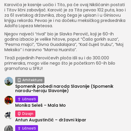
Karovića je kasnije uočio i Tito, pa će ovaj Nikšićanin postati
i Titov lični zabavljač. Karović je za Tita pevao 102 puta, kao i
za 61 svetskog državnika, zbog čega je upisan i u Ginisovu
knjigu rekorda. Pevao je i na dočeku meksičkog predsednika
Adolfa Lopeza Meteosa.
Njegov najveći “rival” bio je Slavko Perović, koji je 60-ih
godina izbacio je velike hitove, poput “Čaša gorkih suza”,
“Pesma majci”, “Divna Guadalajara”, “Kad čuješ trubu”, “Moj
Meksiko” i naravno “Mama Huanita”.
Tiraži pojedinih Perovićevih ploča išli su i do 300.000
primeraka, mogo više nego što je početkom 60-ih bilo
gramofona u SFRJ!
Arhitektura
Spomenik pobedi naroda Slavonije (Spomenik
narodu-heroju Slavonije)
Ličnosti
Monika Seleš – Mala Mo
Dizajn
Antun Augustinčić – državni kipar
Ličnosti