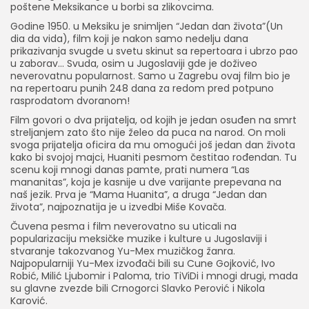
poštene Meksikance u borbi sa zlikovcima.
Godine 1950. u Meksiku je snimljen “Jedan dan života”(Un
dia da vida), film koji je nakon samo nedelju dana
prikazivanja svugde u svetu skinut sa repertoara i ubrzo pao
u zaborav… Svuda, osim u Jugoslaviji gde je doživeo
neverovatnu popularnost. Samo u Zagrebu ovaj film bio je
na repertoaru punih 248 dana za redom pred potpuno
rasprodatom dvoranom!
Film govori o dva prijatelja, od kojih je jedan osuđen na smrt
streljanjem zato što nije želeo da puca na narod. On moli
svoga prijatelja oficira da mu omogući još jedan dan života
kako bi svojoj majci, Huaniti pesmom čestitao rođendan. Tu
scenu koji mnogi danas pamte, prati numera “Las
mananitas”, koja je kasnije u dve varijante prepevana na
naš jezik. Prva je “Mama Huanita”, a druga “Jedan dan
života”, najpoznatija je u izvedbi Miše Kovača.
Čuvena pesma i film neverovatno su uticali na
popularizaciju meksičke muzike i kulture u Jugoslaviji i
stvaranje takozvanog Yu-Mex muzičkog žanra.
Najpopularniji Yu-Mex izvođači bili su Cune Gojković, Ivo
Robić, Milić Ljubomir i Paloma, trio TiViDi i mnogi drugi, mada
su glavne zvezde bili Crnogorci Slavko Perović i Nikola
Karović.