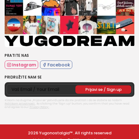
PRATITE NAS
Instagram
Facebook
PRIDRUŽITE NAM SE
Klikom na dugme „Prijavi se“ potvrđujete da ste pročitali i da se slažete sa našom
Politikom privatnosti
.
By clicking the “Sign up” button, you confirm that you have read
and agree to our
Privacy Policy
.
2026 Yugonostalgia™. All rights reserved