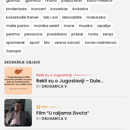
glumac
glumica
hrana
josipa lisac
karlo metikoš
kinderlada
koncert
kosarkas
košarka
košarkaški trener
leb i sol
letovalište
makarska
mate parlov
monika seleš
more
muzika
opatija
pesma
pevacica
predstava
preluk
rovinj
serija
spomenik
sport
tito
vesna vulović
zoran radmilović
časopis
SKORAŠNJE OBJAVE
Rekli su o Jugoslaviji
Rekli su o Jugoslaviji – Dule...
BY
DRUGARICA V.
Film
Film “U raljama života”
BY
DRUGARICA V.