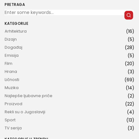
PRETRAGA
KATEGORIJE
Arhitektura
(16)
Dizajn
(5)
Događaj
(28)
PRIDRUŽITE NAM SE
Emisija
(5)
Film
(20)
Hrana
(3)
Klikom na dugme „Prijavi se“ potvrđujete da ste pročitali i da se slažete sa našom
Politikom privatnosti
.
By clicking the “Sign up” button, you confirm that you have
Ličnosti
(69)
read and agree to our
Privacy Policy
.
Muzika
(14)
Najlepše ljubavne priče
(2)
Proizvod
(22)
Rekli su o Jugoslaviji
(4)
Sport
(13)
TV serija
(3)