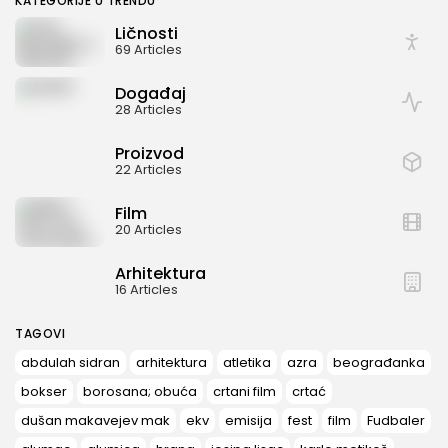
KATEGORIJE U TRENDU
Ličnosti
69 Articles
Događaj
28 Articles
Proizvod
22 Articles
Film
20 Articles
Arhitektura
16 Articles
TAGOVI
abdulah sidran
arhitektura
atletika
azra
beograđanka
bokser
borosana; obuća
crtani film
crtać
dušan makavejev mak
ekv
emisija
fest
film
Fudbaler