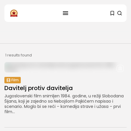
PRATITE NAS
Instagram
Facebook
SHOP
1 results found
Film
Davitelj protiv davitelja
Jugoslovenski film snimljen 1984. godine, u režiji Slobodana
Šijana, koji je zajedno sa Nebojšom Pajkićem napisao i
scenario. Moglo bi se reći – komedija strave i užasa – prvi
film...