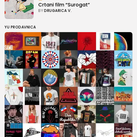
Crtani film “Surogat”
BY
DRUGARICA V.
YU PRODAVNICA