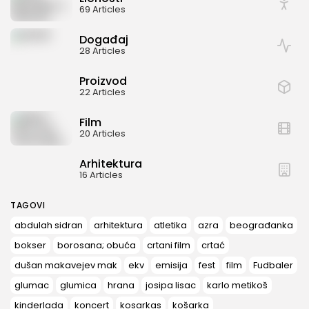
69 Articles
Događaj
28 Articles
Proizvod
22 Articles
Film
20 Articles
Arhitektura
16 Articles
TAGOVI
abdulah sidran
arhitektura
atletika
azra
beograđanka
bokser
borosana; obuća
crtani film
crtać
dušan makavejev mak
ekv
emisija
fest
film
Fudbaler
glumac
glumica
hrana
josipa lisac
karlo metikoš
kinderlada
koncert
kosarkas
košarka