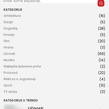
KATEGORIJE
Arhitektura
(16)
Dizajn
(5)
Događaj
(28)
Emisija
(5)
PRIDRUŽITE NAM SE
Film
(20)
Hrana
(3)
Ličnosti
(69)
Klikom na dugme „Prijavi se“ potvrđujete da ste pročitali i da se slažete sa našom
Muzika
(14)
Politikom privatnosti
.
By clicking the “Sign up” button, you confirm that you have
read and agree to our
Privacy Policy
.
Najlepše ljubavne priče
(2)
Proizvod
(22)
Rekli su o Jugoslaviji
(4)
Sport
(13)
TV serija
(3)
KATEGORIJE U TRENDU
Ličnosti