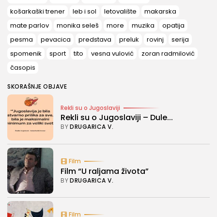
košarkaški trener
leb i sol
letovalište
makarska
mate parlov
monika seleš
more
muzika
opatija
pesma
pevacica
predstava
preluk
rovinj
serija
spomenik
sport
tito
vesna vulović
zoran radmilović
časopis
SKORAŠNJE OBJAVE
Rekli su o Jugoslaviji
Rekli su o Jugoslaviji – Dule...
BY
DRUGARICA V.
Film
Film “U raljama života”
BY
DRUGARICA V.
Film