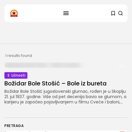
PRATITE NAS
Instagram
Facebook
SHOP
1 results found
Ličnosti
Božidar Bole Stošić – Bole iz bureta
Božidar Bole Stošić jugoslovenski glumac, rođen je u Skoplju
21. jul 1937. godine. Više od pet decenija bavio se glumom, a
karijeru je započeo pojavljivanjem u filmu Cveće i baloni,...
PRETRAGA